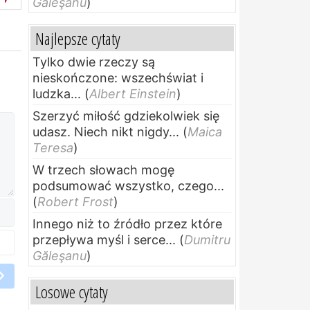
Găleşanu
)
Najlepsze cytaty
Tylko dwie rzeczy są
nieskończone: wszechświat i
ludzka...
(
Albert Einstein
)
Szerzyć miłość gdziekolwiek się
udasz. Niech nikt nigdy...
(
Maica
Teresa
)
W trzech słowach mogę
podsumować wszystko, czego...
(
Robert Frost
)
Innego niż to źródło przez które
przepływa myśl i serce...
(
Dumitru
Găleşanu
)
Losowe cytaty