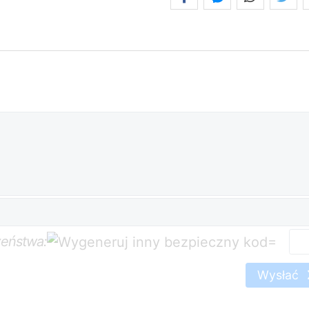
zeństwa:
=
Wysłać