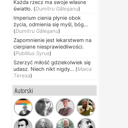
Każda rzecz ma swoje własne
światło.
(
Dumitru Găleşanu
)
Imperium cienia płynie obok
życia, odmienia się myśl, bóg...
(
Dumitru Găleşanu
)
Zapomnienie jest lekarstwem na
cierpiane niesprawiedliwości.
(
Publilius Syrus
)
Szerzyć miłość gdziekolwiek się
udasz. Niech nikt nigdy...
(
Maica
Teresa
)
Autorski