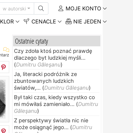
MOJE KONTO
w autorski
KLOR
CENACLE
NIE JEDEN
Ostatnie cytaty
Czy zdoła ktoś poznać prawdę
ntarz
dlaczego byt ludzkiej myśli...
(
Dumitru Găleşanu
)
Ja, literacki podróżnik ze
zbuntowanych ludzkich
światów,...
(
Dumitru Găleşanu
)
Był taki czas, kiedy wszystko co
mi mówiłaś zamieniało...
(
Dumitru
Găleşanu
)
Z perspektywy światła nic nie
może osiągnąć jego...
(
Dumitru