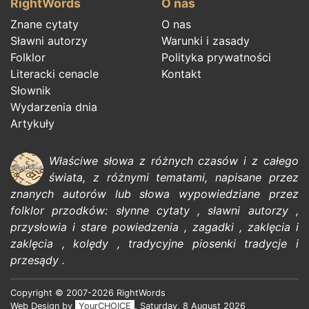
RightWords
O nas
Znane cytaty
O nas
Sławni autorzy
Warunki i zasady
Folklor
Polityka prywatności
Literacki cenacle
Kontakt
Słownik
Wydarzenia dnia
Artykuły
Właściwe słowa z różnych czasów i z całego
świata, z różnymi tematami, napisane przez
znanych autorów
lub słowa wypowiedziane przez
folklor
przodków:
słynne cytaty
,
sławni autorzy
,
przysłowia i stare powiedzenia
,
zagadki
,
zaklęcia i
zaklęcia
,
kolędy
,
tradycyjne piosenki
tradycje i
przesądy
.
Copyright © 2007-2026 RightWords
Web Design by
YourCHOICE
, Saturday, 8 August 2026