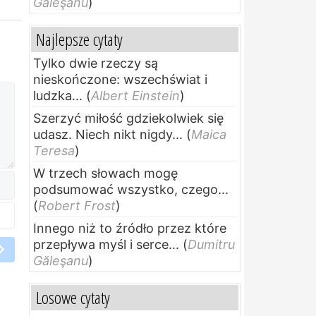
Găleşanu
)
Najlepsze cytaty
Tylko dwie rzeczy są
nieskończone: wszechświat i
ludzka...
(
Albert Einstein
)
Szerzyć miłość gdziekolwiek się
udasz. Niech nikt nigdy...
(
Maica
Teresa
)
W trzech słowach mogę
podsumować wszystko, czego...
(
Robert Frost
)
Innego niż to źródło przez które
przepływa myśl i serce...
(
Dumitru
Găleşanu
)
Losowe cytaty