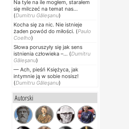
Na tyle na ile mogłem, starałem
się milczeć na temat nas...
(
Dumitru Găleşanu
)
Kocha się za nic. Nie istnieje
żaden powód do miłości.
(
Paulo
Coelho
)
Słowa poruszyły się jak sens
istnienia człowieka –...
(
Dumitru
Găleşanu
)
— Ach, pieśń Księżyca, jak
intymnie ją w sobie nosisz!
(
Dumitru Găleşanu
)
Autorski