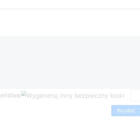
zeństwa:
=
Wysłać