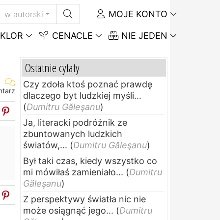
MOJE KONTO
w autorski
KLOR
CENACLE
NIE JEDEN
Ostatnie cytaty
Czy zdoła ktoś poznać prawdę
ntarz
dlaczego byt ludzkiej myśli...
(
Dumitru Găleşanu
)
Ja, literacki podróżnik ze
zbuntowanych ludzkich
światów,...
(
Dumitru Găleşanu
)
Był taki czas, kiedy wszystko co
mi mówiłaś zamieniało...
(
Dumitru
Găleşanu
)
Z perspektywy światła nic nie
może osiągnąć jego...
(
Dumitru