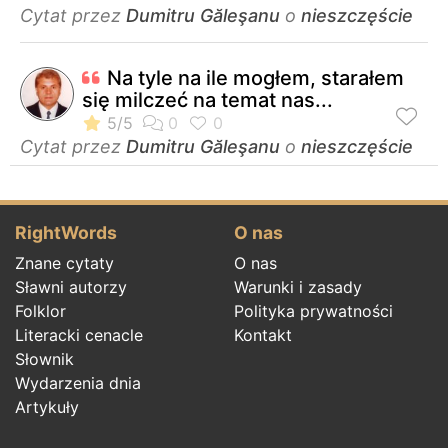
Cytat przez
Dumitru Găleşanu
o
nieszczęście
Na tyle na ile mogłem, starałem
się milczeć na temat nas...
Cytat przez
Dumitru Găleşanu
o
nieszczęście
RightWords
O nas
Znane cytaty
O nas
Sławni autorzy
Warunki i zasady
Folklor
Polityka prywatności
Literacki cenacle
Kontakt
Słownik
Wydarzenia dnia
Artykuły