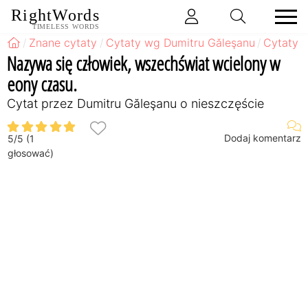
RightWords
TIMELESS WORDS
Znane cytaty
Cytaty wg Dumitru Găleşanu
Cytaty 
Nazywa się człowiek, wszechświat wcielony w
eony czasu.
Cytat przez Dumitru Găleşanu o nieszczęście
Dodaj komentarz
5
/
5
(
1
głosować)