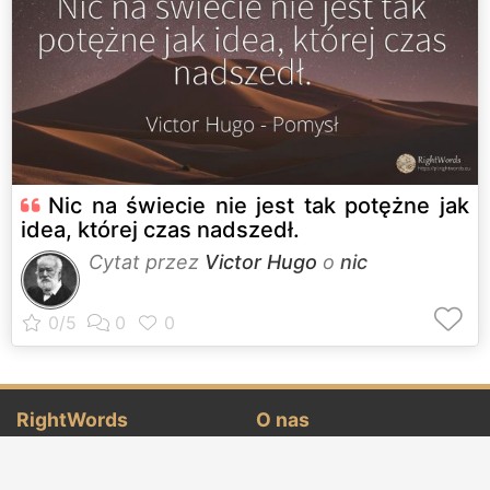
Nic na świecie nie jest tak potężne jak
idea, której czas nadszedł.
Cytat przez
Victor Hugo
o
nic
RightWords
O nas
Znane cytaty
O nas
Sławni autorzy
Warunki i zasady