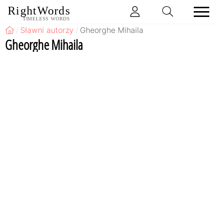
RightWords
TIMELESS WORDS
Sławni autorzy
Gheorghe Mihaila
Gheorghe Mihaila