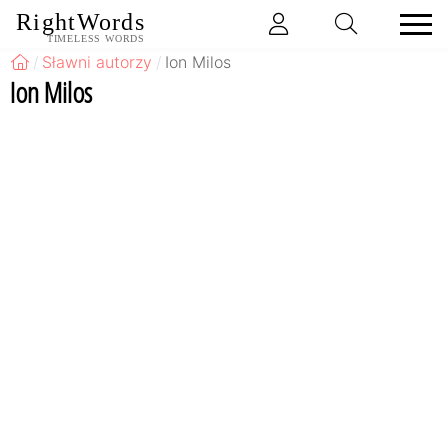
RightWords
TIMELESS WORDS
Sławni autorzy
Ion Milos
Ion Milos