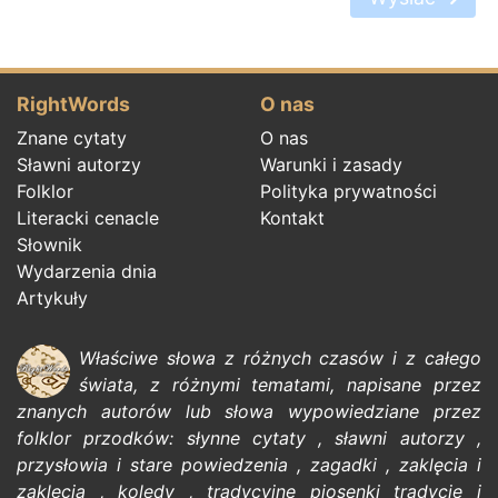
RightWords
O nas
Znane cytaty
O nas
Sławni autorzy
Warunki i zasady
Folklor
Polityka prywatności
Literacki cenacle
Kontakt
Słownik
Wydarzenia dnia
Artykuły
Właściwe słowa z różnych czasów i z całego
świata, z różnymi tematami, napisane przez
znanych autorów
lub słowa wypowiedziane przez
folklor
przodków:
słynne cytaty
,
sławni autorzy
,
przysłowia i stare powiedzenia
,
zagadki
,
zaklęcia i
zaklęcia
,
kolędy
,
tradycyjne piosenki
tradycje i