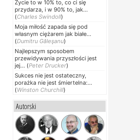
Życie to w 10% to, co ci się
przydarza, i w 90% to, jak...
(
Charles Swindoll
)
Moja miłość zapada się pod
własnym ciężarem jak białe...
(
Dumitru Găleşanu
)
Najlepszym sposobem
przewidywania przyszłości jest
jej...
(
Peter Drucker
)
Sukces nie jest ostateczny,
porażka nie jest śmiertelna:...
(
Winston Churchill
)
Autorski