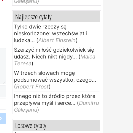
Găleşanu
)
Najlepsze cytaty
Tylko dwie rzeczy są
nieskończone: wszechświat i
ludzka...
(
Albert Einstein
)
Szerzyć miłość gdziekolwiek się
udasz. Niech nikt nigdy...
(
Maica
Teresa
)
W trzech słowach mogę
podsumować wszystko, czego...
(
Robert Frost
)
Innego niż to źródło przez które
przepływa myśl i serce...
(
Dumitru
Găleşanu
)
Losowe cytaty