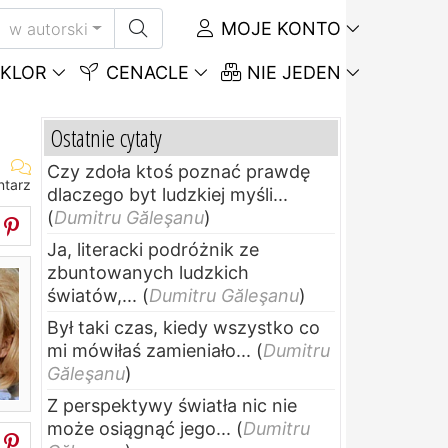
MOJE KONTO
w autorski
KLOR
CENACLE
NIE JEDEN
Ostatnie cytaty
Czy zdoła ktoś poznać prawdę
ntarz
dlaczego byt ludzkiej myśli...
(
Dumitru Găleşanu
)
Ja, literacki podróżnik ze
zbuntowanych ludzkich
światów,...
(
Dumitru Găleşanu
)
Był taki czas, kiedy wszystko co
mi mówiłaś zamieniało...
(
Dumitru
Găleşanu
)
Z perspektywy światła nic nie
może osiągnąć jego...
(
Dumitru