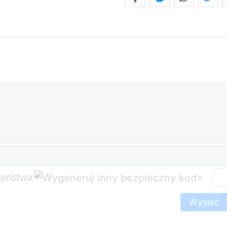
zeństwa:
=
Wysłać