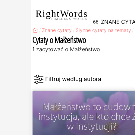
RightWords
TIMELESS WORDS
ZNANE CYTA
Znane cytaty
Słynne cytaty na tematy
Cytaty o Małżeństwo
1 zacytować o Małżeństwo