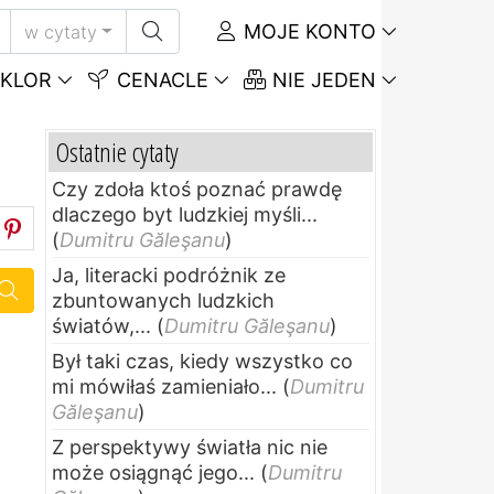
MOJE KONTO
w cytaty
KLOR
CENACLE
NIE JEDEN
Ostatnie cytaty
Czy zdoła ktoś poznać prawdę
dlaczego byt ludzkiej myśli...
(
Dumitru Găleşanu
)
Ja, literacki podróżnik ze
zbuntowanych ludzkich
światów,...
(
Dumitru Găleşanu
)
Był taki czas, kiedy wszystko co
mi mówiłaś zamieniało...
(
Dumitru
Găleşanu
)
Z perspektywy światła nic nie
może osiągnąć jego...
(
Dumitru