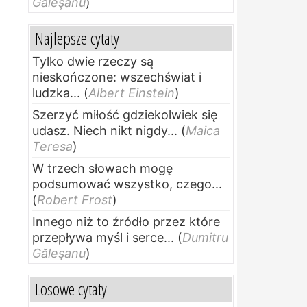
Găleşanu
)
Najlepsze cytaty
Tylko dwie rzeczy są
nieskończone: wszechświat i
ludzka...
(
Albert Einstein
)
Szerzyć miłość gdziekolwiek się
udasz. Niech nikt nigdy...
(
Maica
Teresa
)
W trzech słowach mogę
podsumować wszystko, czego...
(
Robert Frost
)
Innego niż to źródło przez które
przepływa myśl i serce...
(
Dumitru
Găleşanu
)
Losowe cytaty