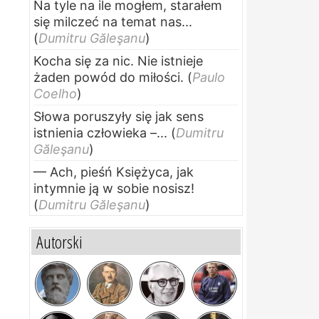
Na tyle na ile mogłem, starałem
się milczeć na temat nas...
(
Dumitru Găleşanu
)
Kocha się za nic. Nie istnieje
żaden powód do miłości.
(
Paulo
Coelho
)
Słowa poruszyły się jak sens
istnienia człowieka –...
(
Dumitru
Găleşanu
)
— Ach, pieśń Księżyca, jak
intymnie ją w sobie nosisz!
(
Dumitru Găleşanu
)
Autorski