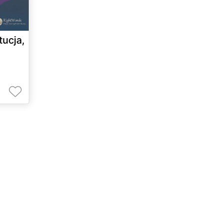
ucja,