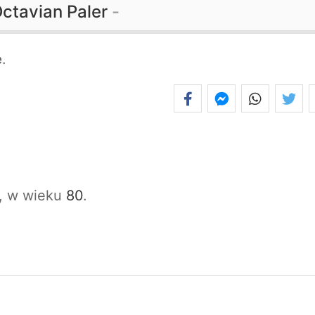
ctavian Paler
e
.
, w wieku
80
.