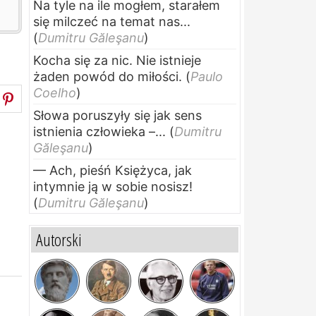
Na tyle na ile mogłem, starałem
się milczeć na temat nas...
(
Dumitru Găleşanu
)
Kocha się za nic. Nie istnieje
żaden powód do miłości.
(
Paulo
Coelho
)
Słowa poruszyły się jak sens
istnienia człowieka –...
(
Dumitru
Găleşanu
)
— Ach, pieśń Księżyca, jak
intymnie ją w sobie nosisz!
(
Dumitru Găleşanu
)
Autorski