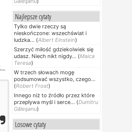
Găleşanu
)
Najlepsze cytaty
Tylko dwie rzeczy są
nieskończone: wszechświat i
ludzka...
(
Albert Einstein
)
Szerzyć miłość gdziekolwiek się
udasz. Niech nikt nigdy...
(
Maica
Teresa
)
W trzech słowach mogę
podsumować wszystko, czego...
(
Robert Frost
)
Innego niż to źródło przez które
przepływa myśl i serce...
(
Dumitru
Găleşanu
)
Losowe cytaty