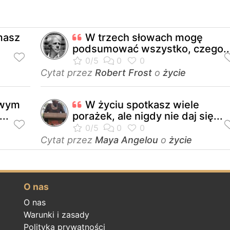
 masz
W trzech słowach mogę
podsumować wszystko, czego..
Cytat przez
Robert Frost
o
życie
iwym
W życiu spotkasz wiele
..
porażek, ale nigdy nie daj się...
Cytat przez
Maya Angelou
o
życie
O nas
O nas
Warunki i zasady
Polityka prywatności