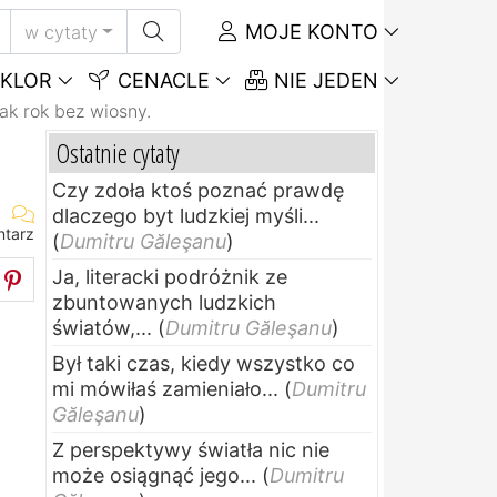
MOJE KONTO
w cytaty
KLOR
CENACLE
NIE JEDEN
jak rok bez wiosny.
Ostatnie cytaty
Czy zdoła ktoś poznać prawdę
dlaczego byt ludzkiej myśli...
ntarz
(
Dumitru Găleşanu
)
Ja, literacki podróżnik ze
zbuntowanych ludzkich
światów,...
(
Dumitru Găleşanu
)
Był taki czas, kiedy wszystko co
mi mówiłaś zamieniało...
(
Dumitru
Găleşanu
)
Z perspektywy światła nic nie
może osiągnąć jego...
(
Dumitru